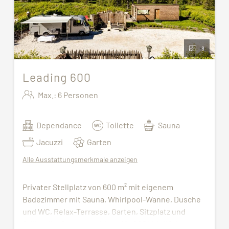
8
Leading 600
Max.: 6 Personen
Dependance
Toilette
Sauna
Jacuzzi
Garten
Alle Ausstattungsmerkmale anzeigen
Privater Stellplatz von 600 m² mit eigenem
Badezimmer mit Sauna, Whirlpool-Wanne, Dusche
und WC, Relax-Terrasse, Garten, Sitzplatz und
Grillstelle. Stromanschluss für 220 Volt/16 Ampere