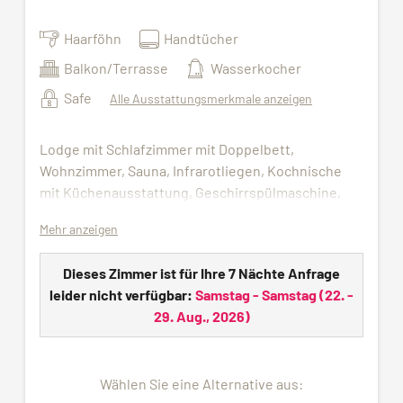
Haarföhn
Handtücher
Balkon/Terrasse
Wasserkocher
Safe
Alle Ausstattungsmerkmale anzeigen
Lodge mit Schlafzimmer mit Doppelbett,
Wohnzimmer, Sauna, Infrarotliegen, Kochnische
mit Küchenausstattung, Geschirrspülmaschine,
Wasserkocher, Hotelsafe, Flat Screen TV
Mehr anzeigen
und Badezimmer mit Dusche, WC und Föhn.
Sie können die Wellness Bag mit Bademantel und
Dieses Zimmer ist für Ihre 7 Nächte Anfrage
Saunatüchern im Wellnessbereich abholen​
leider nicht verfügbar:
Samstag - Samstag
(
22. -
(während des Aufenthalts bereitgestellt).
29. Aug., 2026
)
Bettwäsche, Handtücher und Endreinigung
inklusive so wie auch die freie Benutzung von
Hallenbad, Sauna und Fitnessraum.
Wählen Sie eine Alternative aus: