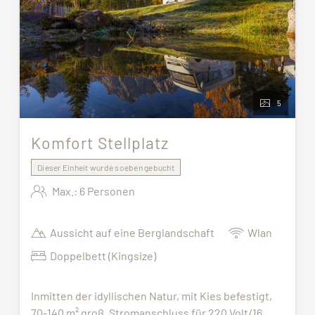
5
Komfort Stellplatz
Dieser Einheit wurde soeben gebucht
Max.: 6 Personen
Aussicht auf eine Berglandschaft
Wlan
Doppelbett (Kingsize)
Inmitten der idyllischen Natur, mit Kies befestigt,
70-140 m² groß. Stromanschluss für 220 Volt/16