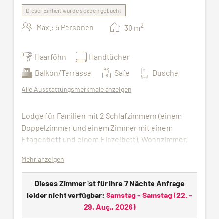
Dieser Einheit wurde soeben gebucht
2
Max.: 5 Personen
30
m
Haarföhn
Handtücher
Balkon/Terrasse
Safe
Dusche
Alle Ausstattungsmerkmale anzeigen
Lodge für Familien mit 2 Schlafzimmern (einem
Doppelzimmer und einem Zimmer mit einem
Etagenbett und einem Einzelbett), Wohnzimmer,
Kochnische mit Küchenausstattung,
Mehr anzeigen
Geschirrspülmaschine, Wasserkocher, Hotelsafe,
Flat Screen TV und Badezimmer mit Dusche, WC
Dieses Zimmer ist für Ihre 7 Nächte Anfrage
und Föhn.
leider nicht verfügbar:
Samstag - Samstag
(
22. -
Sie können die Wellness Bag mit Bademantel und
29. Aug., 2026
)
Saunatüchern im Wellnessbereich abholen​