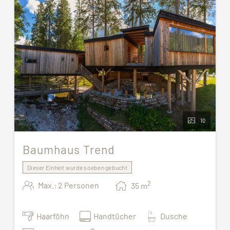
10
Baumhaus Trend
Dieser Einheit wurde soeben gebucht
2
Max.: 2 Personen
35
m
Haarföhn
Handtücher
Dusche