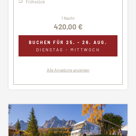
Frühstück
1 Nacht
420,00 €
BUCHEN FÜR
25. - 26. AUG.
DIENSTAG - MITTWOCH
Alle Angebote anzeigen