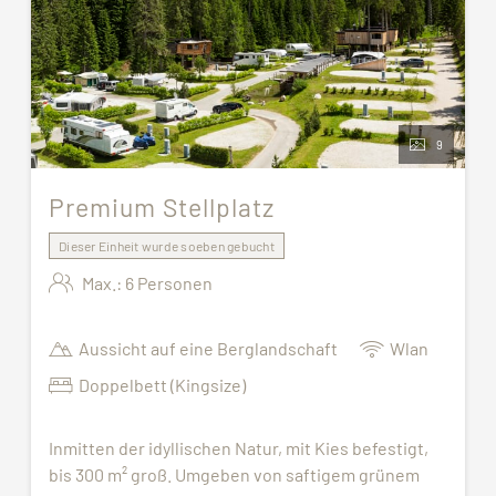
9
Premium Stellplatz
Dieser Einheit wurde soeben gebucht
Max.: 6 Personen
Aussicht auf eine Berglandschaft
Wlan
Doppelbett (Kingsize)
Inmitten der idyllischen Natur, mit Kies befestigt,
bis 300 m² groß. Umgeben von saftigem grünem