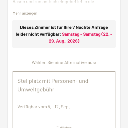
Rasen und romantisch eingebettet in die
Dolomitenkulisse. Stromanschluss für 220 Volt/16
Mehr anzeigen
Ampere (CEE-Stecker), Gas- sowie TV-Anschluss.
Stromverteilungsspesen werden nach Verbrauch
Dieses Zimmer ist für Ihre 7 Nächte Anfrage
mit € 1 pro kw/H verrechnet. Der Gasverbauch wird
leider nicht verfügbar:
Samstag - Samstag
(
22. -
mit € 10​​​,00 pro m3 verrechnet. Ganzjährig Wasser-
29. Aug., 2026
)
und Abwasseranschluss.
Alle Bilder dienen nur zu Demonstrationszwecken.
Wählen Sie eine Alternative aus:
Der zugewiesene Stellplatz entspricht
möglicherweise nicht genau den gezeigten
Bildern.
Stellplatz mit Personen- und
Umweltgebühr
Verfügbar vom 5. - 12. Sep.
7 Nächte