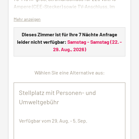
Ampere (CEE-Stecker) sowie TV-Anschluss. Im
Sommer Wasser- und Abwasseranschluss.
Mehr anzeigen
Stromverteilungsspesen werden nach Verbrauch
mit € 1 pro kw/H verrechnet.
Dieses Zimmer ist für Ihre 7 Nächte Anfrage
leider nicht verfügbar:
Samstag - Samstag
(
22. -
Alle Bilder dienen nur zu Demonstrationszwecken.
29. Aug., 2026
)
Der zugewiesene Stellplatz entspricht
möglicherweise nicht genau den gezeigten
Bildern.
Wählen Sie eine Alternative aus:
Stellplatz mit Personen- und
Umweltgebühr
Verfügbar vom 29. Aug. - 5. Sep.