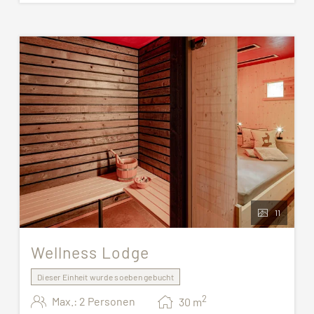
11
Wellness Lodge
Dieser Einheit wurde soeben gebucht
2
Max.: 2 Personen
30
m