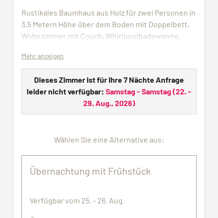
Rustikales Baumhaus aus Holz für zwei Personen in
3,5 Metern Höhe über dem Boden mit Doppelbett,
Wohnzimmer mit Couch, Whirlpoolbadewanne,
Sauna, Hotelsafe, Flat Screen TV und Badezimmer
Mehr anzeigen
mit Dusche, WC und Föhn.
Benutzung von Hallenbad, Sauna und Fitnessraum
Dieses Zimmer ist für Ihre 7 Nächte Anfrage
inklusive. Für die Dauer Ihres Aufenthalts stellen
leider nicht verfügbar:
Samstag - Samstag
(
22. -
wir Ihnen eine Wellness-Tasche mit Bademantel,
29. Aug., 2026
)
Saunatuch sowie Badeschlappen zur Verfügung.
Haustiere nicht erlaubt.
Wählen Sie eine Alternative aus:
Alle Bilder dienen nur zu Demonstrationszwecken.
Die zugewiesene Unterkunft entspricht
Übernachtung mit Frühstück
möglicherweise nicht genau den gezeigten
Bildern.
Verfügbar vom 25. - 26. Aug.