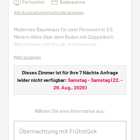
Fernseher
Badewanne
Alle Ausstattungsmerkmale anzeigen
Modernes Baumhaus für zwei Personen in 3,5
Metern Höhe über dem Boden mit Doppelbett,
Wohnzimmer mit Couch, freistehende
Whirlpoolbadewanne, Sauna, Hotelsafe, Flat
Mehr anzeigen
Screen TV und Badezimmer mit Dusche, WC und
Föhn.
Dieses Zimmer ist für Ihre 7 Nächte Anfrage
Benutzung von Hallenbad, Sauna und Fitnessraum
leider nicht verfügbar:
Samstag - Samstag
(
22. -
inklusive. Für die Dauer Ihres Aufenthalts stellen
29. Aug., 2026
)
wir Ihnen eine Wellness-Tasche mit Bademantel,
Saunatuch sowie Badeschlappen zur Verfügung.
Wählen Sie eine Alternative aus:
Haustiere nicht erlaubt.
Alle Bilder dienen nur zu Demonstrationszwecken.
Übernachtung mit Frühstück
Die zugewiesene Unterkunft entspricht