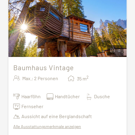
13
Baumhaus Vintage
2
Max.: 2 Personen
35
m
Haarföhn
Handtücher
Dusche
Fernseher
Aussicht auf eine Berglandschaft
Alle Ausstattungsmerkmale anzeigen