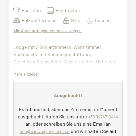
Haarföhn
Handtücher
Balkon/Terrasse
Safe
Dusche
Alle Ausstattungsmerkmale anzeigen
Lodge mit 2 Schlafzimmern, Wohnzimmer,
Kochnische mit Küchenausstattung,
Geschirrspülmaschine, Wasserkocher, Hotelsafe,
Flat Screen TV und Badezimmer mit Dusche, WC
Mehr anzeigen
und Föhn.
Sie können die Wellness Bag mit Bademantel und
Ausgebucht!
Saunatüchern im Wellnessbereich abholen​
(während des Aufenthalts bereitgestellt).
Es tut uns leid, aber das Zimmer ist im Moment
Bettwäsche, Handtücher und Endreinigung
ausgebucht. Rufen Sie uns unter
+39 0474710444
inklusive so wie auch die freie Benutzung von
an, oder schreiben Sie uns eine Email an
Hallenbad, Sauna und Fitnessraum.​​​​
und wir halten Sie auf
info@caravanparksexten.it