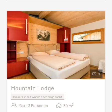
9
Mountain Lodge
Dieser Einheit wurde soeben gebucht
2
Max.: 3 Personen
30
m