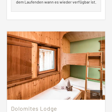
Tagesreinigung auf Wunsch - € 25 pro
dem Laufenden wann es wieder verfügbar ist.
Reinigung
Wechsel Bettwäsche auf Wunsch - € 25 pro
Wechsel
Wechsel Handtücher auf Wunsch - € 15 pro
Wechsel
Bei Aufenthalten von mind. 7 Tagen ist eine
Tagesreinigung mit Wäschewechsel inklusive
Alle Bilder dienen nur zu Demonstrationszwecken.
Die zugewiesene Unterkunft entspricht
möglicherweise nicht genau den gezeigten
Bildern.
7
Dolomites Lodge